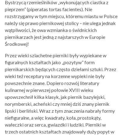
Bystrzycą rzemieślników „wykonujących ciastka z
pieprzem” (piperatas tortas facientes). Nie
rozstrzygamy w tym miejscu, któremu miastu w Polsce
należy się prawo piernikowej stolicy – nie ulega jednak
wątpliwości, że owa wzmianka o świdnickich
piernikarzach jest jedną z najstarszych w Europie
Środkowej!
Przez wieki szlachetne pierniki były wypiekane w
figuralnych kształtach jako „pozytyw” form
piernikarskich będących często dziełami sztuki. Przez
wieki też receptury na korzenne wypieki nie były
powszechnie znane. Dopiero rozwój literatury
kulinarnej w pierwszej połowie XVIII wieku
upowszechnił kilka klasyk, jak piernik bazylejski,
norymberski, acheński czy mniej dziś znany piernik
lipski i berliński. Wraz z tym znaczenia nabrały formy
niefiguralne, a więc kwadraty, koła, prostokąty,
wałeczki oraz serca, gwiazdki i ludziki. Pierniki w
trzech ostatnich kształtach znajdowały duży popyt w