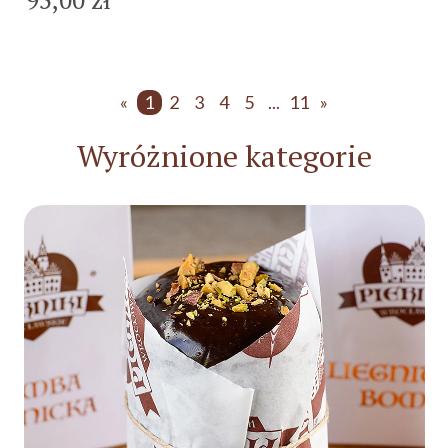
«
1
2
3
4
5
...
11
»
Wyróżnione kategorie