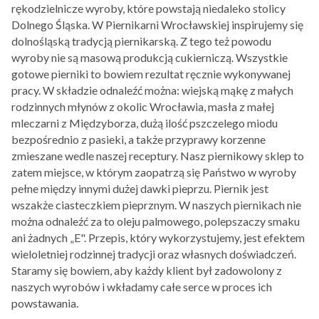
rękodzielnicze wyroby, które powstają niedaleko stolicy
Dolnego Śląska. W Piernikarni Wrocławskiej inspirujemy się
dolnośląską tradycją piernikarską. Z tego też powodu
wyroby nie są masową produkcją cukierniczą. Wszystkie
gotowe pierniki to bowiem rezultat ręcznie wykonywanej
pracy. W składzie odnaleźć można: wiejską mąkę z małych
rodzinnych młynów z okolic Wrocławia, masła z małej
mleczarni z Międzyborza, dużą ilość pszczelego miodu
bezpośrednio z pasieki, a także przyprawy korzenne
zmieszane wedle naszej receptury. Nasz piernikowy sklep to
zatem miejsce, w którym zaopatrzą się Państwo w wyroby
pełne między innymi dużej dawki pieprzu. Piernik jest
wszakże ciasteczkiem pieprznym. W naszych piernikach nie
można odnaleźć za to oleju palmowego, polepszaczy smaku
ani żadnych „E". Przepis, który wykorzystujemy, jest efektem
wieloletniej rodzinnej tradycji oraz własnych doświadczeń.
Staramy się bowiem, aby każdy klient był zadowolony z
naszych wyrobów i wkładamy całe serce w proces ich
powstawania.