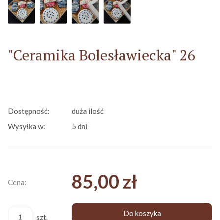
"Ceramika Bolesławiecka" 26
Dostępność:
duża ilość
Wysyłka w:
5 dni
85,00 zł
Cena:
Do koszyka
szt.