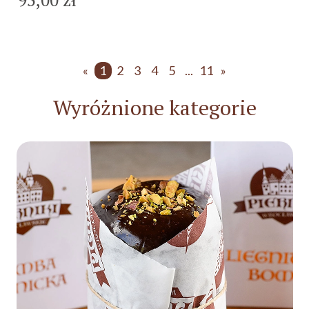
«
1
2
3
4
5
...
11
»
Wyróżnione kategorie