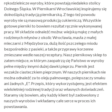
rękodzielnicze wyroby, które powstają niedaleko stolicy
Dolnego Śląska. W Piernikarni Wrocławskiej inspirujemy się
dolnośląską tradycją piernikarską. Z tego też powodu
wyroby nie są masową produkcją cukierniczą. Wszystkie
gotowe pierniki to bowiem rezultat ręcznie wykonywanej
pracy. W składzie odnaleźć można: wiejską mąkę z małych
rodzinnych młynów z okolic Wrocławia, masła z małej
mleczarni z Międzyborza, dużą ilość pszczelego miodu
bezpośrednio z pasieki, a także przyprawy korzenne
zmieszane wedle naszej receptury. Nasz piernikowy sklep to
zatem miejsce, w którym zaopatrzą się Państwo w wyroby
pełne między innymi dużej dawki pieprzu. Piernik jest
wszakże ciasteczkiem pieprznym. W naszych piernikach nie
można odnaleźć za to oleju palmowego, polepszaczy smaku
ani żadnych „E". Przepis, który wykorzystujemy, jest efektem
wieloletniej rodzinnej tradycji oraz własnych doświadczeń.
Staramy się bowiem, aby każdy klient był zadowolony z
naszych wyrobów i wkładamy całe serce w proces ich
powstawania.