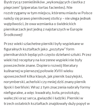
Bystrzycą rzemieślników „wykonujących ciastka z
pieprzem” (piperatas tortas facientes). Nie
rozstrzygamy w tym miejscu, któremu miastu w Polsce
należy się prawo piernikowej stolicy – nie ulega jednak
wątpliwości, że owa wzmianka o świdnickich
piernikarzach jest jedną z najstarszych w Europie
Środkowej!
Przez wieki szlachetne pierniki były wypiekane w
figuralnych kształtach jako „pozytyw” form
piernikarskich będących często dziełami sztuki. Przez
wieki też receptury na korzenne wypieki nie były
powszechnie znane. Dopiero rozwój literatury
kulinarnej w pierwszej połowie XVIII wieku
upowszechnił kilka klasyk, jak piernik bazylejski,
norymberski, acheński czy mniej dziś znany piernik
lipski i berliński. Wraz z tym znaczenia nabrały formy
niefiguralne, a więc kwadraty, koła, prostokąty,
wałeczki oraz serca, gwiazdki i ludziki. Pierniki w
trzech ostatnich kształtach znajdowały duży popyt w