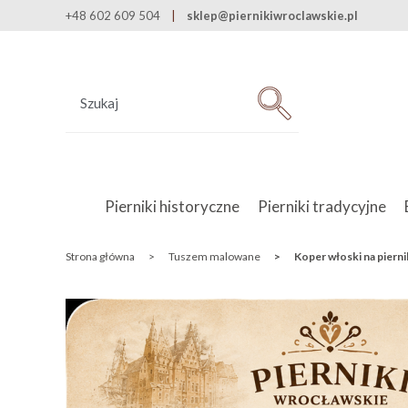
+48 602 609 504
sklep@piernikiwroclawskie.pl
Pierniki historyczne
Pierniki tradycyjne
Strona główna
>
Tuszem malowane
>
Koper włoski na piern