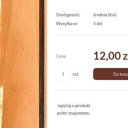
Dostępność:
średnia ilość
Wysyłka w:
5 dni
12,00 z
Cena:
szt.
Do kos
zapytaj o produkt
poleć znajomemu