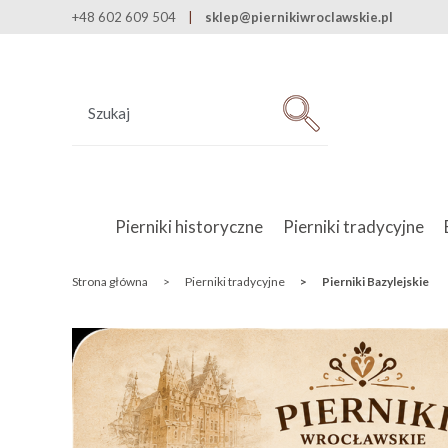
+48 602 609 504
sklep@piernikiwroclawskie.pl
Pierniki historyczne
Pierniki tradycyjne
Strona główna
>
Pierniki tradycyjne
>
Pierniki Bazylejskie