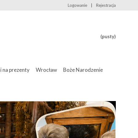
Logowanie
Rejestracja
(pusty)
i na prezenty
Wrocław
Boże Narodzenie