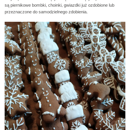
są piernikowe bombki, choinki, gwiazdki już ozdobione lub
przeznaczone do samodzielnego zdobienia.