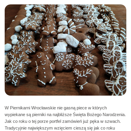
W Piernikarni Wrocławskie nie gasną piece w których
wypiekane są pierniki na najbliższe Święta Bożego Narodzenia.
Jak co roku o tej porze portfel zamówień już pęka w szwach.
Tradycyjnie największym wzięciem cieszą się jak co roku