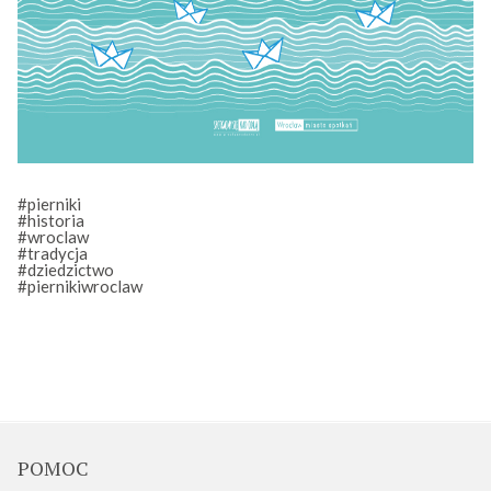
#pierniki
#historia
#wroclaw
#tradycja
#dziedzictwo
#piernikiwroclaw
POMOC