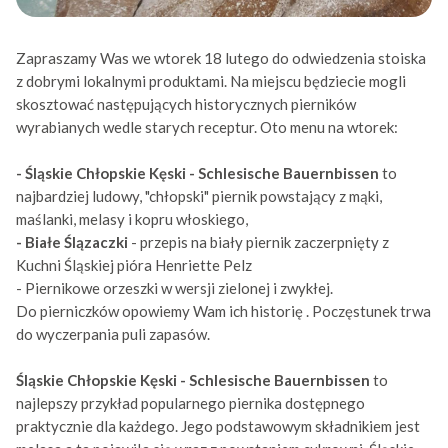
Zapraszamy Was we wtorek 18 lutego do odwiedzenia stoiska
z dobrymi lokalnymi produktami. Na miejscu będziecie mogli
skosztować następujących historycznych pierników
wyrabianych wedle starych receptur. Oto menu na wtorek:
- Śląskie Chłopskie Kęski - Schlesische Bauernbissen
to
najbardziej ludowy, "chłopski" piernik powstający z mąki,
maślanki, melasy i kopru włoskiego,
- Białe Ślązaczki
- przepis na biały piernik zaczerpnięty z
Kuchni Śląskiej pióra Henriette Pelz
- Piernikowe orzeszki w wersji zielonej i zwykłej.
Do pierniczków opowiemy Wam ich historię . Poczęstunek trwa
do wyczerpania puli zapasów.
Śląskie Chłopskie Kęski - Schlesische Bauernbissen
to
najlepszy przykład popularnego piernika dostępnego
praktycznie dla każdego. Jego podstawowym składnikiem jest