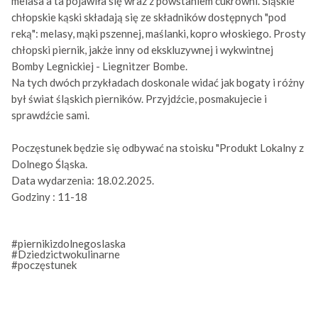
melasa a ta pojawiła się wraz z powstaniem cukrowni. Śląskie
chłopskie kąski składają się ze składników dostępnych "pod
reką": melasy, mąki pszennej, maślanki, kopro włoskiego. Prosty
chłopski piernik, jakże inny od ekskluzywnej i wykwintnej
Bomby Legnickiej - Liegnitzer Bombe.
Na tych dwóch przykładach doskonale widać jak bogaty i różny
był świat śląskich pierników. Przyjdźcie, posmakujecie i
sprawdźcie sami.
Poczęstunek będzie się odbywać na stoisku "Produkt Lokalny z
Dolnego Śląska.
Data wydarzenia: 18.02.2025.
Godziny : 11-18
#piernikizdolnegoslaska
#Dziedzictwokulinarne
#poczęstunek