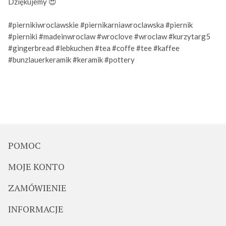
Dziękujemy
😍
#piernikiwroclawskie
#piernikarniawroclawska
#piernik
#pierniki
#madeinwroclaw
#wroclove
#wroclaw
#kurzytarg5
#gingerbread
#lebkuchen
#tea
#coffe
#tee
#kaffee
#bunzlauerkeramik
#keramik
#pottery
POMOC
MOJE KONTO
ZAMÓWIENIE
INFORMACJE