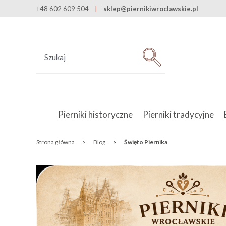
+48 602 609 504
sklep@piernikiwroclawskie.pl
Pierniki historyczne
Pierniki tradycyjne
Strona główna
>
Blog
>
Święto Piernika