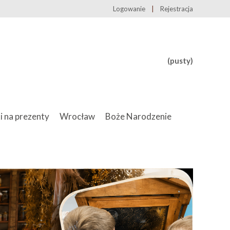
Logowanie
Rejestracja
(pusty)
i na prezenty
Wrocław
Boże Narodzenie