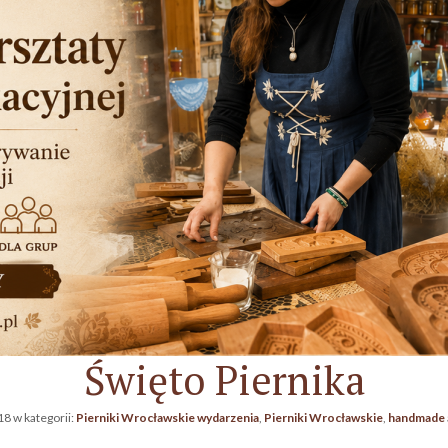
Święto Piernika
18
w kategorii:
Pierniki Wrocławskie wydarzenia
,
Pierniki Wrocławskie
,
handmade