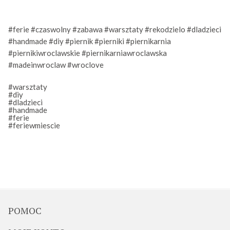
#ferie
#czaswolny
#zabawa
#warsztaty
#rekodzielo
#dladzieci
#handmade
#diy
#piernik
#pierniki
#piernikarnia
#piernikiwroclawskie
#piernikarniawroclawska
#madeinwroclaw
#wroclove
#warsztaty
#diy
#dladzieci
#handmade
#ferie
#feriewmiescie
POMOC