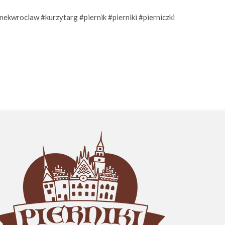
nekwroclaw
#kurzytarg
#piernik
#pierniki
#pierniczki