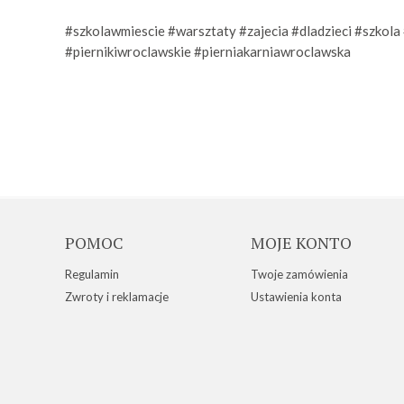
#szkolawmiescie
#warsztaty
#zajecia
#dladzieci
#szkola
#piernikiwroclawskie
#pierniakarniawroclawska
POMOC
MOJE KONTO
Regulamin
Twoje zamówienia
Zwroty i reklamacje
Ustawienia konta