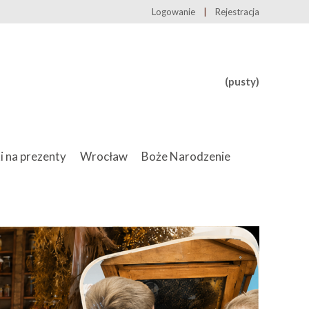
Logowanie
Rejestracja
(pusty)
i na prezenty
Wrocław
Boże Narodzenie