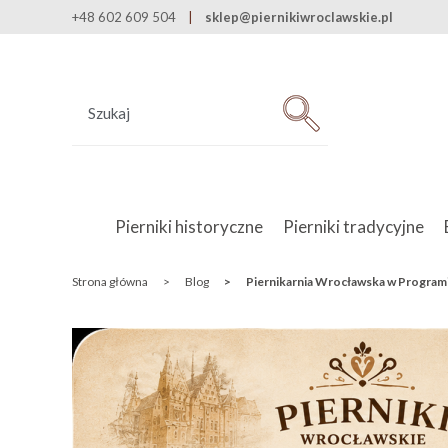
+48 602 609 504
sklep@piernikiwroclawskie.pl
Pierniki historyczne
Pierniki tradycyjne
Strona główna
>
Blog
>
Piernikarnia Wrocławska w Programi