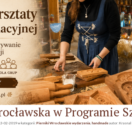
rocławska w Programie S
3-02-2019
w kategorii:
Pierniki Wrocławskie wydarzenia
,
handmade
autor:
Krasnal 