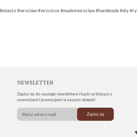
#miasto
#wroclaw
#wroclove
#madeinwroclaw
#handmade
#diy
#ry
NEWSLETTER
Zapisz się do naszego newslettera i bądź na bieżąco z
nowościami i promocjami w naszym sklepie!
Zapisz się