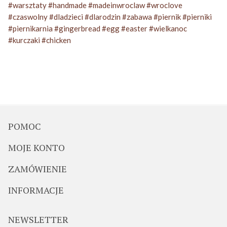
#
warsztaty
#
handmade
#
madeinwroclaw
#
wroclove
#
czaswolny
#
dladzieci
#
dlarodzin
#
zabawa
#
piernik
#
pierniki
#
piernikarnia
#
gingerbread
#
egg
#
easter
#
wielkanoc
#
kurczaki
#
chicken
POMOC
MOJE KONTO
ZAMÓWIENIE
INFORMACJE
NEWSLETTER