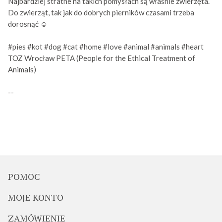
Najbardziej stratne na takich pomysłach są właśnie zwierzęta.
Do zwierząt, tak jak do dobrych pierników czasami trzeba
dorosnąć
☺️
#pies
#kot
#dog
#cat
#home
#love
#animal
#animals
#heart
TOZ Wrocław
PETA (People for the Ethical Treatment of
Animals)
-- 
POMOC
MOJE KONTO
ZAMÓWIENIE