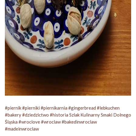
#
piernik
#
pierniki
#
piernikarnia
#
gingerbread
#
lebkuchen
#
bakery
#
dziedzictwo
#
historia
Szlak Kulinarny Smaki Dolnego
Śląska
#
wroclove
#
wroclaw
#
bakedinwroclaw
#
madeinwroclaw