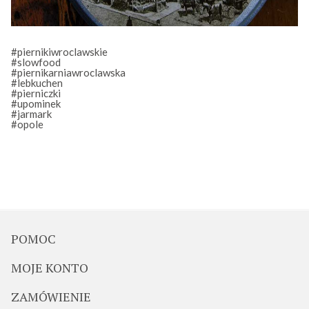
#piernikiwroclawskie
#slowfood
#piernikarniawroclawska
#lebkuchen
#pierniczki
#upominek
#jarmark
#opole
POMOC
MOJE KONTO
ZAMÓWIENIE