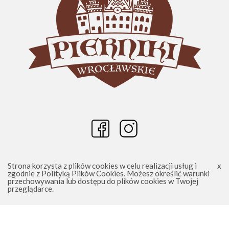
Strona korzysta z plików cookies w celu realizacji usług i
zgodnie z
Polityką Plików Cookies
. Możesz określić warunki
przechowywania lub dostępu do plików cookies w Twojej
Wrocławskie Pierniki - Piernikowe Dekoracje 2025
przeglądarce.
Sklep Shoper.pl Realizacja:
Increo Studio