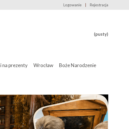
Logowanie
Rejestracja
(pusty)
i na prezenty
Wrocław
Boże Narodzenie