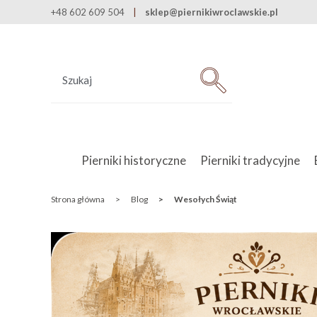
+48 602 609 504
sklep@piernikiwroclawskie.pl
Pierniki historyczne
Pierniki tradycyjne
Strona główna
>
Blog
>
Wesołych Świąt