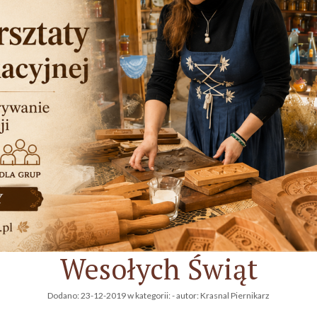
Wesołych Świąt
Dodano:
23-12-2019
w kategorii:
-
autor:
Krasnal Piernikarz