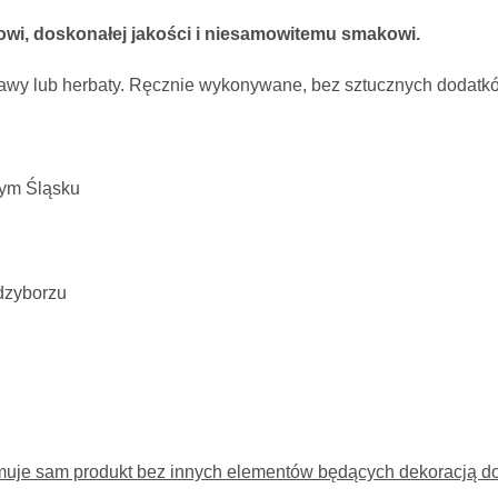
wi, doskonałej jakości i niesamowitemu smakowi.
 kawy lub herbaty. Ręcznie wykonywane, bez sztucznych dodatk
nym Śląsku
dzyborzu
muje sam produkt bez innych elementów będących dekoracją do