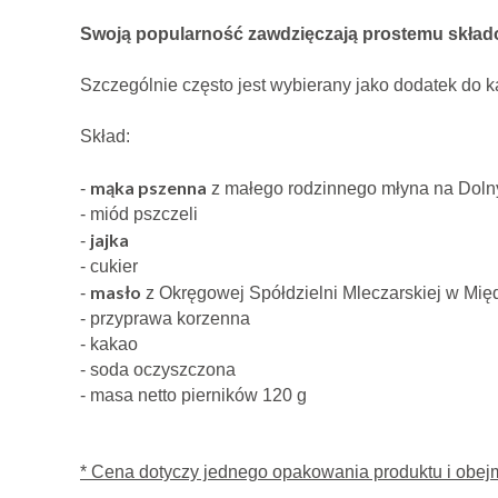
Swoją popularność zawdzięczają prostemu składo
Szczególnie często jest wybierany jako dodatek do
Skład:
mąka pszenna
-
z małego rodzinnego młyna na Dol
- miód pszczeli
jajka
-
- cukier
masło
-
z Okręgowej Spółdzielni Mleczarskiej w Mię
- przyprawa korzenna
- kakao
- soda oczyszczona
- masa netto pierników 120 g
* Cena dotyczy jednego opakowania produktu i obej