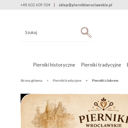
+48 602 609 504
sklep@piernikiwroclawskie.pl
Pierniki historyczne
Pierniki tradycyjne
Strona główna
>
Pierniki tradycyjne
>
Pierniki z lukrem