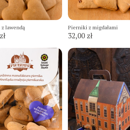
Do koszyka
Do koszyka
i z lawendą
Pierniki z migdałami
zł
32,00 zł