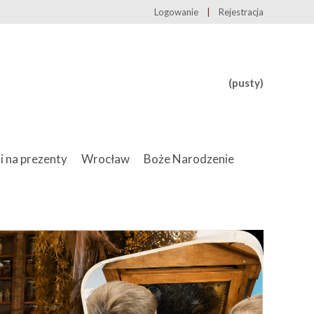
Logowanie
Rejestracja
(pusty)
i na prezenty
Wrocław
Boże Narodzenie